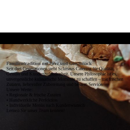
Familientradition mit Herz und Geschmack
Seit drei Generationen steht Schmaus Catering für Qualität,
Genuss und Kundenzufriedenheit. Unsere Philosophie ist es,
unvergessliche kulinarische Momente zu schaffen – mit frischen
Zutaten, liebevoller Zubereitung und bestem Service.
Unsere Werte:
• Regionale & frische Zutaten
• Handwerkliche Perfektion
• Individuelle Menüs nach Kundenwunsch
Lernen Sie unser Team kennen!